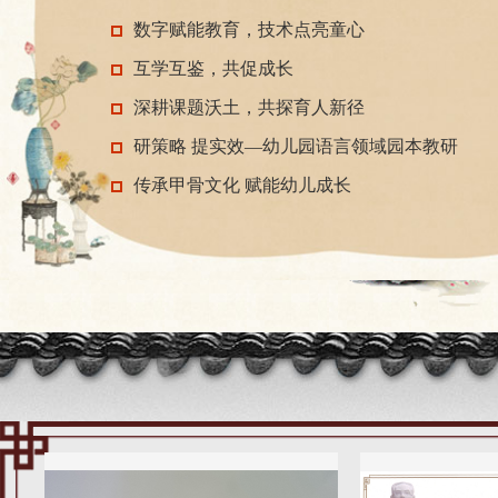
数字赋能教育，技术点亮童心
互学互鉴，共促成长
深耕课题沃土，共探育人新径
研策略 提实效—幼儿园语言领域园本教研
传承甲骨文化 赋能幼儿成长