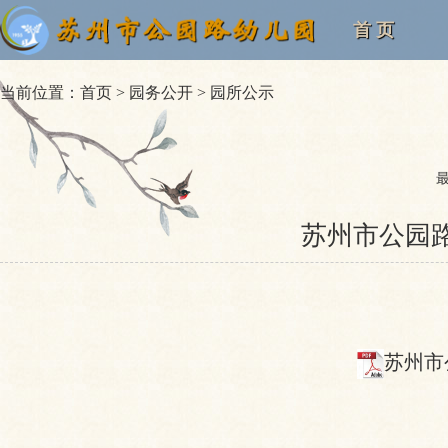
首 页
当前位置：
首页
>
园务公开
>
园所公示
苏州市公园路
苏州市