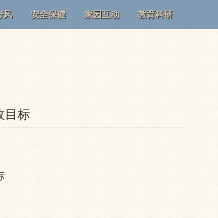
行风
安全保健
家园互动
教育科研
效目标
标